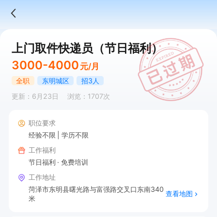
上门取件快递员（节日福利）
3000-4000
元/月
全职
东明城区
招3人
更新：6月23日
浏览：1707次
职位要求
经验不限
学历不限
工作福利
节日福利
免费培训
工作地址
菏泽市东明县曙光路与富强路交叉口东南340
查看地图
米